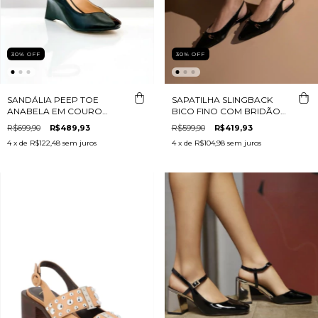
30
%
OFF
30
%
OFF
SANDÁLIA PEEP TOE
SAPATILHA SLINGBACK
ANABELA EM COURO
BICO FINO COM BRIDÃO
PRETO
EM VERNIZ PRETO
R$699,90
R$489,93
R$599,90
R$419,93
4
x de
R$122,48
sem juros
4
x de
R$104,98
sem juros