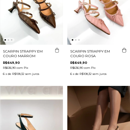
SCARPIN STRAPPY EM
SCARPIN STRAPPY EM
COURO MARROM
COURO ROSA
R$649,90
R$649,90
R$636,90
com
Pix
R$636,90
com
Pix
6
x de
R$108,32
sem juros
6
x de
R$108,32
sem juros