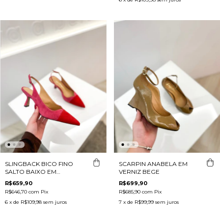
SLINGBACK BICO FINO
SCARPIN ANABELA EM
SALTO BAIXO EM
VERNIZ BEGE
CAMURÇA ROSA
R$659,90
R$699,90
R$646,70
com
Pix
R$685,90
com
Pix
6
x de
R$109,98
sem juros
7
x de
R$99,99
sem juros