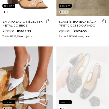
30
%
OFF
30
%
OFF
SAPATO SALTO MÉDIO MIX
SCARPIN BONECA ITÁLIA
METÁLICO BEGE
PRETO COM DOURADO
R$999,90
R$699,93
R$935,00
R$654,50
7
x de
R$99,99
sem juros
6
x de
R$109,08
sem juros
30
%
OFF
30
%
OFF