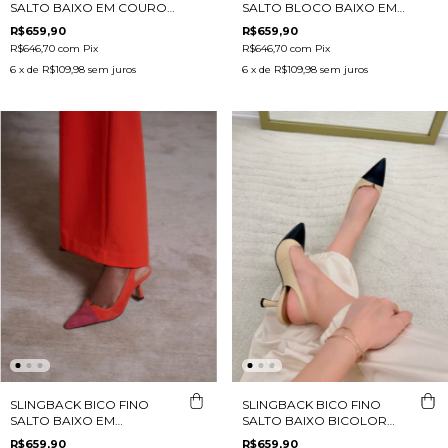
SALTO BAIXO EM COURO
SALTO BLOCO BAIXO EM
OFF WHITE E METALIZADO
COURO MARSALA E ROSA
R$659,90
R$659,90
OURO
R$646,70
com
Pix
R$646,70
com
Pix
6
x de
R$109,98
sem juros
6
x de
R$109,98
sem juros
SLINGBACK BICO FINO
SLINGBACK BICO FINO
SALTO BAIXO EM
SALTO BAIXO BICOLOR
CAMURÇA LARANJA
PRETO E BEGE
R$659,90
R$659,90