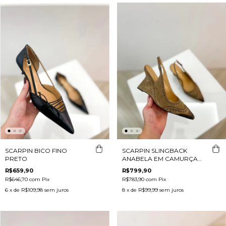
SCARPIN BICO FINO
SCARPIN SLINGBACK
PRETO
ANABELA EM CAMURÇA
BEGE
R$659,90
R$799,90
R$646,70
com
Pix
R$783,90
com
Pix
6
x de
R$109,98
sem juros
8
x de
R$99,99
sem juros