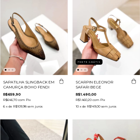
FRETE GRÁTIS
SCARPIN ELEONOR
SAPATILHA SLINGBACK EM
SAFARI BEGE
CAMURÇA BOHO FENDI
R$1.490,00
R$659,90
R$1.460,20
com
Pix
R$646,70
com
Pix
10
x de
R$149,00
sem juros
6
x de
R$109,98
sem juros