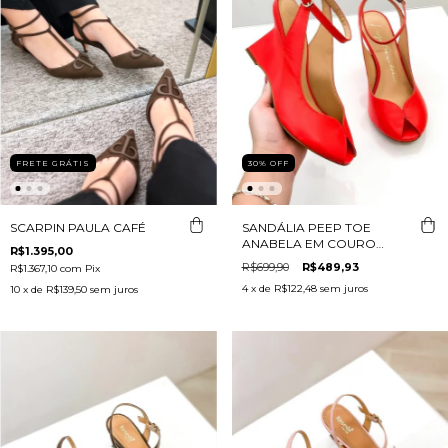
30
%
OFF
FRETE GRÁTIS
SANDÁLIA PEEP TOE
SCARPIN PAULA CAFÉ
ANABELA EM COURO
R$1.395,00
VERMELHO
R$699,90
R$489,93
R$1.367,10
com
Pix
4
x de
R$122,48
sem juros
10
x de
R$139,50
sem juros