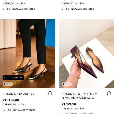
R$646,70
com
Pix
R$646,70
com
Pix
6
x de
R$109,98
sem juros
6
x de
R$109,98
sem juros
FRETE GRÁTIS
SCARPIN LIZ PRETO
SCARPIN SALTO BAIXO
BICO FINO MARSALA
R$1.495,00
R$659,90
R$1.465,10
com
Pix
R$646,70
com
Pix
10
x de
R$149,50
sem juros
6
x de
R$109,98
sem juros