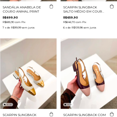
SANDÁLIA ANABELA DE
SCARPIN SLINGBACK
COURO ANIMAL PRINT
SALTO MÉDIO EM COURO
ROSA E MARSALA
R$699,90
R$659,90
R$685,90
com
Pix
R$646,70
com
Pix
7
x de
R$99,99
sem juros
6
x de
R$109,98
sem juros
SCARPIN SLINGBACK
SCARPIN SLINGBACK COM