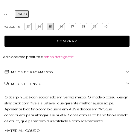
PRETO
COR
33
34
35
36
37
38
39
40
TAMANHO
Adicione este produto e
tenha frete grátis!
MEIOS DE PAGAMENTO
MEIOS DE ENVIO
O Scarpin Liz é confeccionado em verniz macio. O modelo possui design
slingback com fivela ajustável, que garante melhor ajuste ao pé.
Apresenta bico fino com biqueira em ABS e decote em “V”, que
contribuem para alongar a silhueta. Conta com salto baixo fino e solado
de couro, que garantem durabilidade e bom acabamento.
MATERIAL: COURO