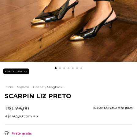
FRETE GRÁTIS
Início
.
Sapatos
.
Chanel / Slingback
.
SCARPIN LIZ PRETO
R$1.495,00
10
x de
R$149,50
sem juros
R$1.465,10
com
Pix
Frete grátis