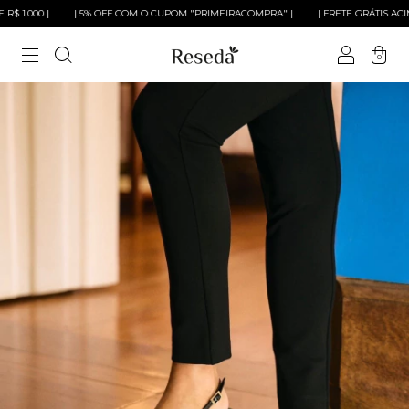
.000 |
| 5% OFF COM O CUPOM "PRIMEIRACOMPRA" |
| FRETE GRÁTIS ACIMA DE
0