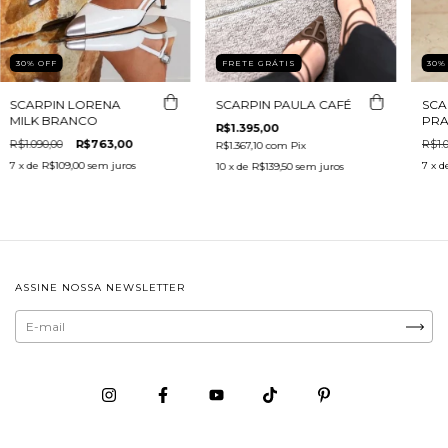
30
%
OFF
30
FRETE GRÁTIS
SCARPIN LORENA
SCA
SCARPIN PAULA CAFÉ
MILK BRANCO
PRA
R$1.395,00
R$1.090,00
R$763,00
R$1.0
R$1.367,10
com
Pix
7
x de
R$109,00
sem juros
7
x d
10
x de
R$139,50
sem juros
ASSINE NOSSA NEWSLETTER