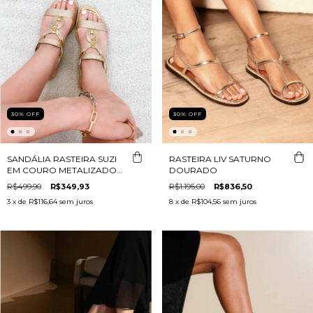
30
%
OFF
30
%
OFF
SANDÁLIA RASTEIRA SUZI
RASTEIRA LIV SATURNO
EM COURO METALIZADO
DOURADO
DOURADO
R$499,90
R$349,93
R$1.195,00
R$836,50
3
x de
R$116,64
sem juros
8
x de
R$104,56
sem juros