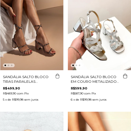
SANDÁLIA SALTO BLOCO
SANDÁLIA SALTO BLOCO
TIRAS PARALELAS
EM COURO METALIZADO
ROLOTÊ CHUMBO
PRATA
R$499,90
R$599,90
R$489,90
com
Pix
R$587,90
com
Pix
5
x de
R$99,98
sem juros
6
x de
R$99,98
sem juros