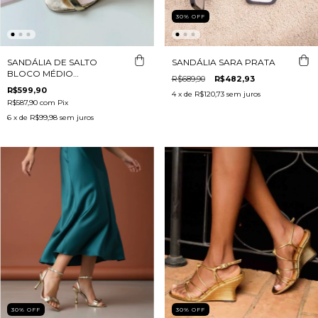
30
%
OFF
SANDÁLIA DE SALTO
SANDÁLIA SARA PRATA
BLOCO MÉDIO
R$689,90
R$482,93
METALIZADO DOURADO
R$599,90
4
x de
R$120,73
sem juros
R$587,90
com
Pix
6
x de
R$99,98
sem juros
30
%
OFF
30
%
OFF