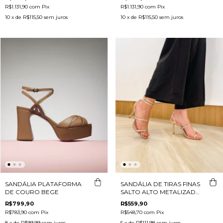
R$1.131,90
com
Pix
R$1.131,90
com
Pix
10
x de
R$115,50
sem juros
10
x de
R$115,50
sem juros
SANDÁLIA DE TIRAS FINAS
SANDÁLIA PLATAFORMA
SALTO ALTO METALIZADA
DE COURO BEGE
DOURADO
R$559,90
R$799,90
R$548,70
com
Pix
R$783,90
com
Pix
5
x de
R$111,98
sem juros
8
x de
R$99,99
sem juros