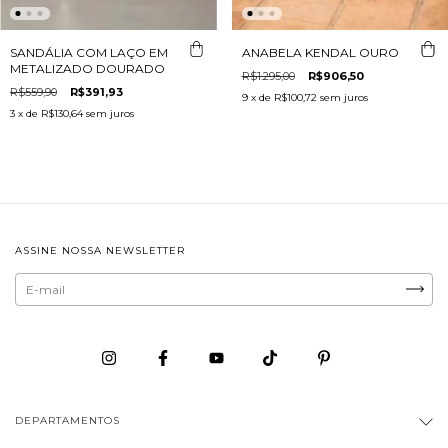
SANDÁLIA COM LAÇO EM
ANABELA KENDAL OURO
METALIZADO DOURADO
R$1.295,00
R$906,50
R$559,90
R$391,93
9
x de
R$100,72
sem juros
3
x de
R$130,64
sem juros
ASSINE NOSSA NEWSLETTER
DEPARTAMENTOS