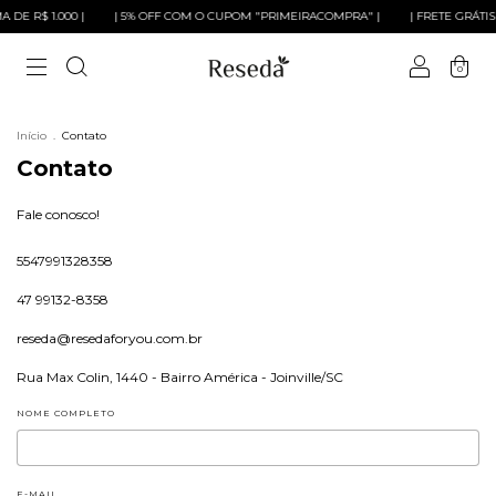
 DE R$ 1.000 |
| 5% OFF COM O CUPOM "PRIMEIRACOMPRA" |
| FRETE GRÁTIS 
0
Início
.
Contato
Contato
Fale conosco!
5547991328358
47 99132-8358
reseda@resedaforyou.com.br
Rua Max Colin, 1440 - Bairro América - Joinville/SC
NOME COMPLETO
E-MAIL