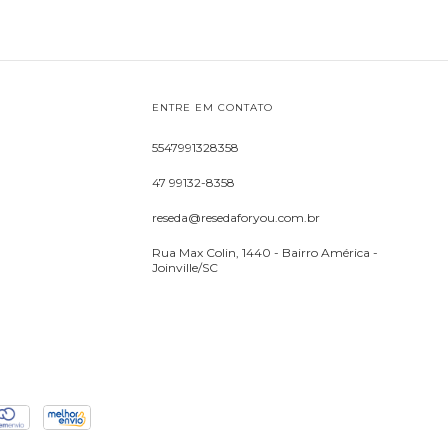
ENTRE EM CONTATO
5547991328358
47 99132-8358
reseda@resedaforyou.com.br
Rua Max Colin, 1440 - Bairro América -
Joinville/SC