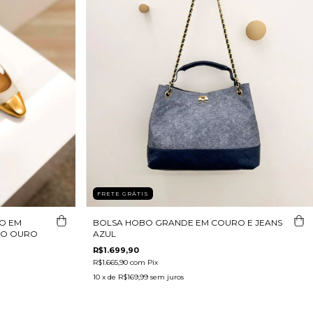
FRETE GRÁTIS
XO EM
BOLSA HOBO GRANDE EM COURO E JEANS
DO OURO
AZUL
R$1.699,90
R$1.665,90
com
Pix
10
x de
R$169,99
sem juros