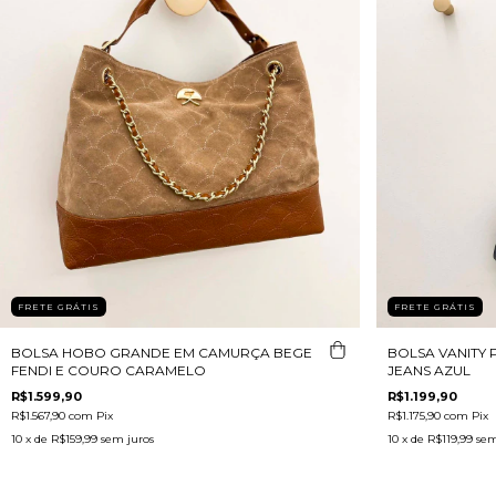
FRETE GRÁTIS
FRETE GRÁTIS
BOLSA HOBO GRANDE EM CAMURÇA BEGE
BOLSA VANITY
FENDI E COURO CARAMELO
JEANS AZUL
R$1.599,90
R$1.199,90
R$1.567,90
com
Pix
R$1.175,90
com
Pix
10
x de
R$159,99
sem juros
10
x de
R$119,99
sem