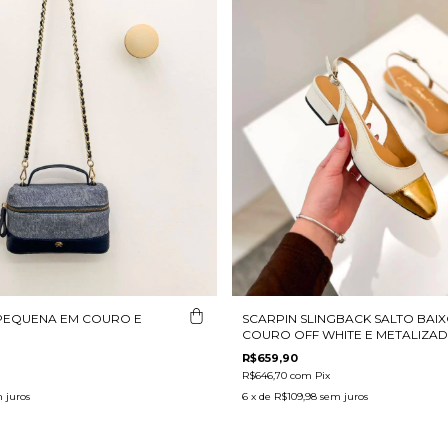
 PEQUENA EM COURO E
SCARPIN SLINGBACK SALTO BAI
COURO OFF WHITE E METALIZA
R$659,90
R$646,70
com
Pix
 juros
6
x de
R$109,98
sem juros